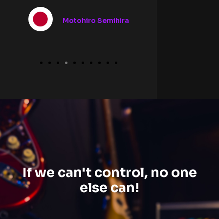
@ericpaulussiofficial
Obriga
Alessandr
If we can't control, no one
else can!