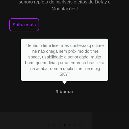
sonoro repleto de incríveis efeitos de Delay e
Modulações!
Saiba mais
e
"Essa opção da saída TRS é
maravilhosa, economiza cabos e fica
muito mais prático pra usar no loop de
a
efeitos de uma pedaleira"
@pabloeduardo